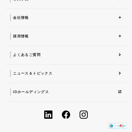
導入事例 トップ
システム運用コンサルテ
オフィスITサポート
システム運用サービス
ITサポートサービス
DX(Case05)
ィング(Case02)
(Case04)
(Case01)
（Case03）
会社情報
会社情報 トップ
当社からのメッセージ
アクセスマップ
会社概要
IDentity
IDグループについて
採用情報
採用情報 トップ
募集要項
私たちの仕事
メンバーの声
よくあるご質問
ニュース＆トピックス
IDホールディングス